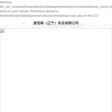
Warning:
file_put_contents(/home/mklsylm2kklhsky/wwwroot/source/cache/license_cache.ph
failed to open stream: Permission denied in
/home/mklsylm2kklhsky/wwwroot/source/model/api.class.php on line 217
麦克林（辽宁）实业有限公司