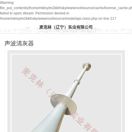
Warning:
file_put_contents(/home/mklsylm2kklhsky/wwwroot/source/cache/license_cache.ph
failed to open stream: Permission denied in
/home/mklsylm2kklhsky/wwwroot/source/model/api.class.php on line 217
麦克林（辽宁）实业有限公司
声波清灰器